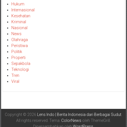
Hukum
Internasional
Kesehatan
Kriminal
Nasional
News
Olahraga
Peristiwa
Politik
Properti
Sepakbola
Teknologi
Tren
Viral
Copyright © 2026
Lens Indo | Berita Indonesia dari Berbagai Sudut
.
All rights reserved. Tema:
ColorNews
oleh ThemeGrill.
Dipersembahkan oleh
WordPress
.