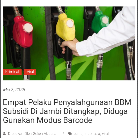
Kriminal
Viral
Mei 7, 2026
Empat Pelaku Penyalahgunaan BBM
Subsidi Di Jambi Ditangkap, Diduga
Gunakan Modus Barcode
Diposkan Oleh:Goken Abdullah
berita
,
indonesia
,
viral