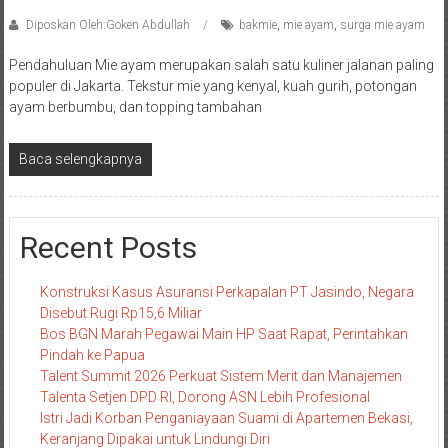
Diposkan Oleh:Goken Abdullah
bakmie
,
mie ayam
,
surga mie ayam
Pendahuluan Mie ayam merupakan salah satu kuliner jalanan paling
populer di Jakarta. Tekstur mie yang kenyal, kuah gurih, potongan
ayam berbumbu, dan topping tambahan
Baca selengkapnya
Recent Posts
Konstruksi Kasus Asuransi Perkapalan PT Jasindo, Negara
Disebut Rugi Rp15,6 Miliar
Bos BGN Marah Pegawai Main HP Saat Rapat, Perintahkan
Pindah ke Papua
Talent Summit 2026 Perkuat Sistem Merit dan Manajemen
Talenta Setjen DPD RI, Dorong ASN Lebih Profesional
Istri Jadi Korban Penganiayaan Suami di Apartemen Bekasi,
Keranjang Dipakai untuk Lindungi Diri