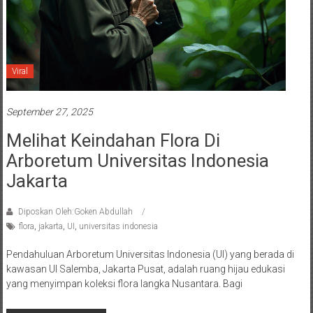
Viral
September 27, 2025
Melihat Keindahan Flora Di
Arboretum Universitas Indonesia
Jakarta
Diposkan Oleh:Goken Abdullah
flora
,
jakarta
,
UI
,
universitas indonesia
Pendahuluan Arboretum Universitas Indonesia (UI) yang berada di
kawasan UI Salemba, Jakarta Pusat, adalah ruang hijau edukasi
yang menyimpan koleksi flora langka Nusantara. Bagi