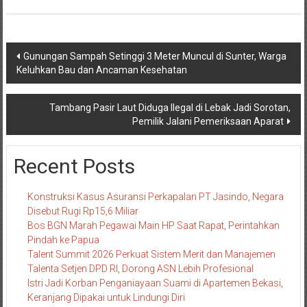
Navigasi
Gunungan Sampah Setinggi 3 Meter Muncul di Sunter, Warga
Keluhkan Bau dan Ancaman Kesehatan
pos
Tambang Pasir Laut Diduga Ilegal di Lebak Jadi Sorotan,
Pemilik Jalani Pemeriksaan Aparat
Recent Posts
Konstruksi Kasus Asuransi Perkapalan PT Jasindo, Negara
Disebut Rugi Rp15,6 Miliar
Bos BGN Marah Pegawai Main HP Saat Rapat, Perintahkan
Pindah ke Papua
Talent Summit 2026 Perkuat Sistem Merit dan Manajemen
Talenta Setjen DPD RI, Dorong ASN Lebih Profesional
Istri Jadi Korban Penganiayaan Suami di Apartemen Bekasi,
Keranjang Dipakai untuk Lindungi Diri