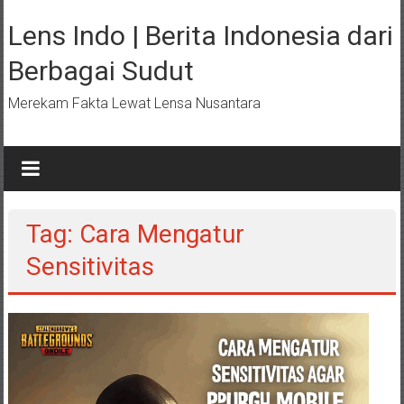
Lompat
ke
Lens Indo | Berita Indonesia dari
konten
Berbagai Sudut
Merekam Fakta Lewat Lensa Nusantara
Tag: Cara Mengatur
Sensitivitas