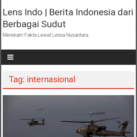
Lompat
ke
Lens Indo | Berita Indonesia dari
konten
Berbagai Sudut
Merekam Fakta Lewat Lensa Nusantara
Tag: internasional