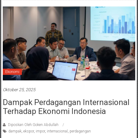
Ekonomi
Oktober 25, 2025
Dampak Perdagangan Internasional
Terhadap Ekonomi Indonesia
Diposkan Oleh:Goken Abdullah
dampak
,
ekspor
,
impor
,
internasional
,
perdagangan