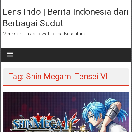
Lompat
ke
Lens Indo | Berita Indonesia dari
konten
Berbagai Sudut
Merekam Fakta Lewat Lensa Nusantara
Tag: Shin Megami Tensei VI