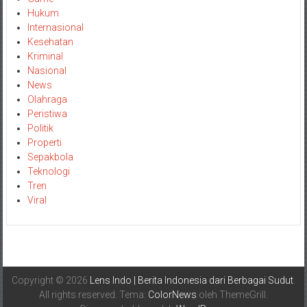
Hukum
Internasional
Kesehatan
Kriminal
Nasional
News
Olahraga
Peristiwa
Politik
Properti
Sepakbola
Teknologi
Tren
Viral
Copyright © 2026
Lens Indo | Berita Indonesia dari Berbagai Sudut
.
All rights reserved. Tema:
ColorNews
oleh ThemeGrill.