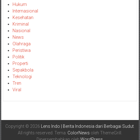
Hukum
Internasional
Kesehatan
Kriminal
Nasional
News
Olahraga
Peristiwa
Politik
Properti
Sepakbola
Teknologi
Tren
Viral
Copyright © 2026
Lens Indo | Berita Indonesia dari Berbagai Sudut
.
All rights reserved. Tema:
ColorNews
oleh ThemeGrill.
Dipersembahkan oleh
WordPress
.