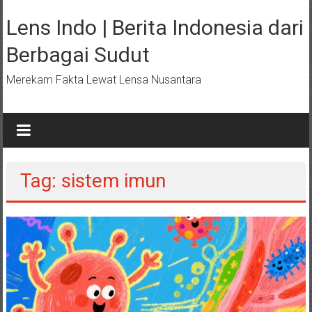
Lompat
ke
Lens Indo | Berita Indonesia dari
konten
Berbagai Sudut
Merekam Fakta Lewat Lensa Nusantara
Tag: sistem imun