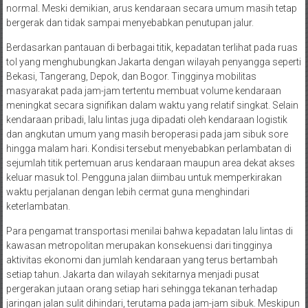
normal. Meski demikian, arus kendaraan secara umum masih tetap
bergerak dan tidak sampai menyebabkan penutupan jalur.
Berdasarkan pantauan di berbagai titik, kepadatan terlihat pada ruas
tol yang menghubungkan Jakarta dengan wilayah penyangga seperti
Bekasi, Tangerang, Depok, dan Bogor. Tingginya mobilitas
masyarakat pada jam-jam tertentu membuat volume kendaraan
meningkat secara signifikan dalam waktu yang relatif singkat. Selain
kendaraan pribadi, lalu lintas juga dipadati oleh kendaraan logistik
dan angkutan umum yang masih beroperasi pada jam sibuk sore
hingga malam hari. Kondisi tersebut menyebabkan perlambatan di
sejumlah titik pertemuan arus kendaraan maupun area dekat akses
keluar masuk tol. Pengguna jalan diimbau untuk memperkirakan
waktu perjalanan dengan lebih cermat guna menghindari
keterlambatan.
Para pengamat transportasi menilai bahwa kepadatan lalu lintas di
kawasan metropolitan merupakan konsekuensi dari tingginya
aktivitas ekonomi dan jumlah kendaraan yang terus bertambah
setiap tahun. Jakarta dan wilayah sekitarnya menjadi pusat
pergerakan jutaan orang setiap hari sehingga tekanan terhadap
jaringan jalan sulit dihindari, terutama pada jam-jam sibuk. Meskipun