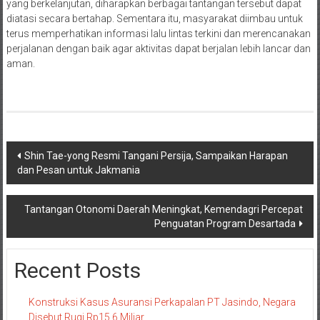
yang berkelanjutan, diharapkan berbagai tantangan tersebut dapat
diatasi secara bertahap. Sementara itu, masyarakat diimbau untuk
terus memperhatikan informasi lalu lintas terkini dan merencanakan
perjalanan dengan baik agar aktivitas dapat berjalan lebih lancar dan
aman.
Navigasi
Shin Tae-yong Resmi Tangani Persija, Sampaikan Harapan
dan Pesan untuk Jakmania
pos
Tantangan Otonomi Daerah Meningkat, Kemendagri Percepat
Penguatan Program Desartada
Recent Posts
Konstruksi Kasus Asuransi Perkapalan PT Jasindo, Negara
Disebut Rugi Rp15,6 Miliar