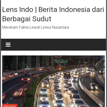
Lompat
ke
Lens Indo | Berita Indonesia dari
konten
Berbagai Sudut
Merekam Fakta Lewat Lensa Nusantara
Peristiwa