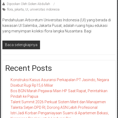
Diposkan Oleh:Goken Abdullah
flora
,
jakarta
,
UI
,
universitas indonesia
Pendahuluan Arboretum Universitas Indonesia (UI) yang berada di
kawasan UI Salemba, Jakarta Pusat, adalah ruang hijau edukasi
yang menyimpan koleksi flora langka Nusantara. Bagi
Baca selengkapnya
Recent Posts
Konstruksi Kasus Asuransi Perkapalan PT Jasindo, Negara
Disebut Rugi Rp15,6 Miliar
Bos BGN Marah Pegawai Main HP Saat Rapat, Perintahkan
Pindah ke Papua
Talent Summit 2026 Perkuat Sistem Merit dan Manajemen
Talenta Setjen DPD RI, Dorong ASN Lebih Profesional
Istri Jadi Korban Penganiayaan Suami di Apartemen Bekasi,