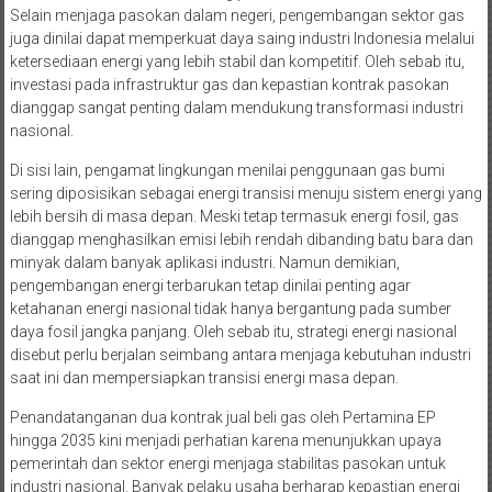
Selain menjaga pasokan dalam negeri, pengembangan sektor gas
juga dinilai dapat memperkuat daya saing industri Indonesia melalui
ketersediaan energi yang lebih stabil dan kompetitif. Oleh sebab itu,
investasi pada infrastruktur gas dan kepastian kontrak pasokan
dianggap sangat penting dalam mendukung transformasi industri
nasional.
Di sisi lain, pengamat lingkungan menilai penggunaan gas bumi
sering diposisikan sebagai energi transisi menuju sistem energi yang
lebih bersih di masa depan. Meski tetap termasuk energi fosil, gas
dianggap menghasilkan emisi lebih rendah dibanding batu bara dan
minyak dalam banyak aplikasi industri. Namun demikian,
pengembangan energi terbarukan tetap dinilai penting agar
ketahanan energi nasional tidak hanya bergantung pada sumber
daya fosil jangka panjang. Oleh sebab itu, strategi energi nasional
disebut perlu berjalan seimbang antara menjaga kebutuhan industri
saat ini dan mempersiapkan transisi energi masa depan.
Penandatanganan dua kontrak jual beli gas oleh Pertamina EP
hingga 2035 kini menjadi perhatian karena menunjukkan upaya
pemerintah dan sektor energi menjaga stabilitas pasokan untuk
industri nasional. Banyak pelaku usaha berharap kepastian energi