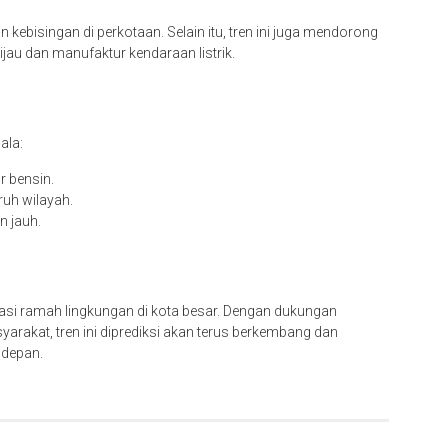
kebisingan di perkotaan. Selain itu, tren ini juga mendorong
hijau dan manufaktur kendaraan listrik.
ala:
r bensin.
ruh wilayah.
n jauh.
tasi ramah lingkungan di kota besar. Dengan dukungan
arakat, tren ini diprediksi akan terus berkembang dan
 depan.