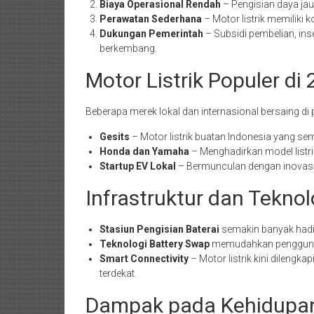
Biaya Operasional Rendah
– Pengisian daya jau
Perawatan Sederhana
– Motor listrik memiliki 
Dukungan Pemerintah
– Subsidi pembelian, inse
berkembang.
Motor Listrik Populer di
Beberapa merek lokal dan internasional bersaing di 
Gesits
– Motor listrik buatan Indonesia yang sem
Honda dan Yamaha
– Menghadirkan model listri
Startup EV Lokal
– Bermunculan dengan inovasi 
Infrastruktur dan Tekno
Stasiun Pengisian Baterai
semakin banyak hadir
Teknologi Battery Swap
memudahkan pengguna m
Smart Connectivity
– Motor listrik kini dilengk
terdekat.
Dampak pada Kehidupa