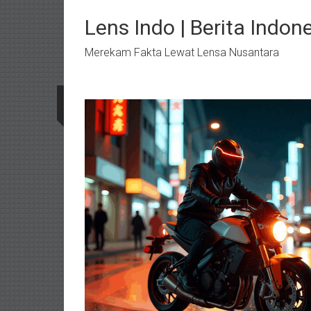
Lompat
ke
Lens Indo | Berita Indon
konten
Merekam Fakta Lewat Lensa Nusantara