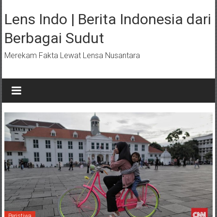
Lompat
ke
Lens Indo | Berita Indonesia dari
konten
Berbagai Sudut
Merekam Fakta Lewat Lensa Nusantara
Peristiwa